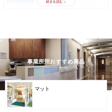
価格（レギュ
SS(約65×80cm)1,045円～1,507円(税抜
ラーサイズ）
950円～1,370円)
S(約75×90cm)1,155円～1,848円(税抜
1,050円～1,680円)
SL(約90×120cm)1,617円～2,365円(税抜
1,470円～2,150円)
L(約90×150cm)1,969円～2,717円(税抜
1,790円～2,470円)
オリジナルなのにレンタル、だからずっとキレイ！
LL(約120×180cm)2,662円～3,641円(税抜
2,420円～3,310円)
ダスキンのインサイド（屋内専用オーダーメイドマット）は、2
W(約150×180cm)3,234円～3,982円(税抜
週間ごとに洗浄したキレイなマットに交換いたします。買い取り
2,940円～3,620円)
事業所用おすすめ商品
のマットと違って、ダスキン担当者が交換にうかがいますので、
※額縁(フチゴム)指定、全周無の場合は、
清掃の手間は一切不要！ いつもキレイな状態でお客さまをお迎
各サイズとも縦横3cmずつ小さくなりま
えできます。
す。
2週間標準レンタル料金
注意事項
※マットに使用する色数により、料金が変
マット
わりますのでお客様係にご相談ください。
安心の品質保証でずっと使える！
※受注生産の為、商品の納品に約2～3週間
かかります。
文字が見えづらい、色があせてきたなどデザイン表現を満たさな
※お客様とのご契約期間を3年以上とさせ
いとダスキンが判断したマットにおいては、無料で新しく製作さ