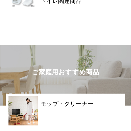
トイレ関連商品
厚み
約6mm
マット製作枚
受注生産のため、商品の納品に3～4週間か
数
かります。
価格
SS（約65×80cm）1,441円(税抜1,310円)
S （約75×90cm）1,793円(税抜1,630円)
SL（約90×120cm）2,310円(税抜2,100円)
L （約90×150cm）2,662円(税抜2,420円)
LL（約120×180cm）3,586円(税抜3,260円)
W （約150×180cm）3,982円(税抜3,620円)
※額縁（フチゴム）指定、全周無の場合
は、各サイズとも縦横約3cmずつ小さくな
ご家庭用おすすめ商品
ります。
※受注生産のため商品の納品に約３～４週
間かかります。
2週間標準レンタル料金
品名
フリースタイル
モップ・クリーナー
レンタル周期
2週間
サイズ
短辺1.8m×長辺10m以内
※最大サイズ：短辺1.8m×長辺10m以内の