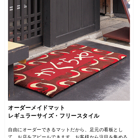
サイズ
S（約75×90cm）、L（約90×150cm）
厚み
約6mm
マット製作枚
受注生産のため、商品の納品に3～4週間か
数
かります。
価格
S（約75×90cm）1,067円(税抜970円)
L（約90×150cm）1,947円(税抜1,770円)
2週間標準レンタル料金
注意事項
※お客様とのご契約期間を2年以上とさせ
て頂きます。ご契約後、2年未満の途中解
37色の多彩なカラーでオリジナルデザインを実現！
約の場合は、違約金が発生します。
※本商品は屋内専用のマットです。屋外で
美しい写真や細かい文字などをしっかり表現。伝えたい情報やイ
の使用(設置)はできません。
メージをそのままカタチにできます。「色が選べる」「ロゴを入
※詳しい内容のご説明に関しては担当店ま
れられる」だけにとどまらず、店内で売りたいもの、伝えたいイ
でお申し付けください。
メージを魅力的に演出します。さらにお好みのサイズと形を指定
オーダーメイドマット
することも可能です。
レギュラーサイズ・フリースタイル
自由にオーダーできるマットだから、足元の看板とし
て、お店をアピールできます。お客様から注目を集める