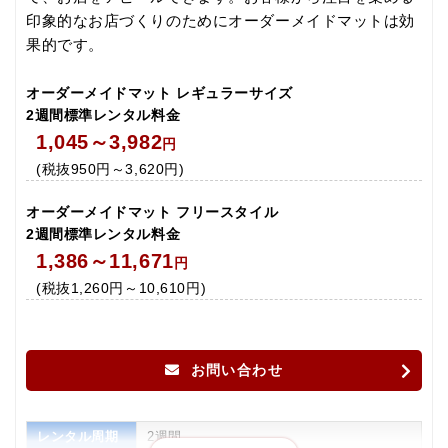
印象的なお店づくりのためにオーダーメイドマットは効
果的です。
オーダーメイドマット レギュラーサイズ
2週間標準レンタル料金
1,045～3,982
円
(税抜950円～3,620円)
厚さ約6ｍｍの薄型設計でドアの開閉がスムーズ！
オーダーメイドマット フリースタイル
インサイド（屋内専用オーダーメイドマット）は、厚さわずか約
2週間標準レンタル料金
6mmの薄型設計。だから扉の開閉を妨げません。バリアフリー
1,386～11,671
円
を考慮しました。
(税抜1,260円～10,610円)
お問い合わせ
レンタル周期
2週間