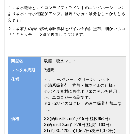
１．吸水繊維とナイロンモノフィラメントのコンビネーションに
より吸水・保水機能がアップ。靴裏の水分・油分をしっかりとら
えます。
２．吸着力の高い鉱物系吸着材をパイル全面に塗布。細かいホコ
リもキャッチし、2週間吸着しつづけます。
商品名
吸塵・吸水マット
レンタル周期
2週間
仕様
・カラー:グレー、グリーン、レッド
※油系吸着剤（抗菌・抗ウイルス仕様）
※パイル素材に再生ポリエステルを使用し
た、エコロジー商品です。
※1・2サイズはグレーのみで吸着剤加工な
し。
価格
SS(約65×80cm)1,045円(税抜950円)
S(約75×90cm)1,276円(税抜1,160円)
SL(約90×120cm)1,507円(税抜1,370円)