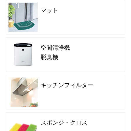
12m2以下のサイズで承ります。
マット
厚み
約6mm
マット製作枚
受注生産のため、商品の納品に3～4週間か
数
かります。
価格
1,793円〜11,605円(税抜1,630円〜10,550
円)
※本商品の契約は2年以上となります。（2
空間清浄機
年未満の解約に関しては、解約違約金をい
脱臭機
ただきます）
※受注生産のため商品の納品に約３～４週
間かかります。
2週間標準レンタル料金
キッチンフィルター
スポンジ・クロス