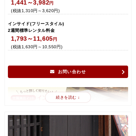
1,441～3,982
円
(税抜1,310円～3,620円)
いつまでもキレイな安心の品質保証※
2週間ごとに洗浄したキレイなマットに交換いたします。 また、
インサイド(フリースタイル)
文字が見えづらい、色があせてきたなどデザイン表現を満たさな
2週間標準レンタル料金
いとダスキンが判断したマットにおいては、無料で新しく製作さ
1,793～11,605
円
せていただきます。
※無料の作り替えは、洗浄工場にて自社基準に基づき判断のう
(税抜1,630円～10,550円)
え、同一デザインで実施させていただきます。
お問い合わせ
37色の多彩なカラー表現
約700種類のベース柄の中から2枚選択し、好きなメッセージや
ワンポイントデザインを自由に入れてマットを製作できる簡単オ
ーダータイプ。美しい写真や細かい文字などをしっかり表現。伝
えたい情報やイメージをそのままカタチにできます。
レンタル周期
2週間